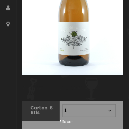
Plage
90,00
€
–
630,00
€
de
prix :
Carton 6
Btls
90,00€
Effacer
à