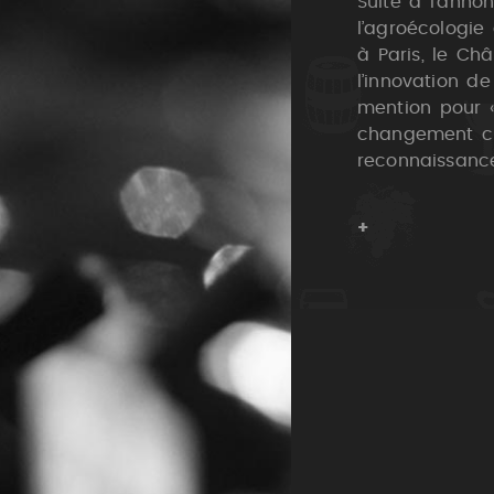
Suite à l’anno
l’agroécologie 
à Paris, le Ch
l’innovation d
mention pour «
changement cl
reconnaissance
+