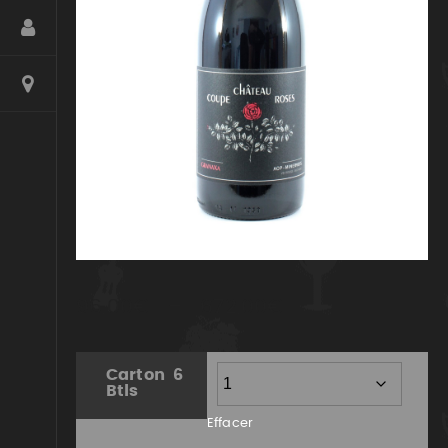
Plage
96,00
€
–
672,00
€
de
prix :
Carton 6
Btls
96,00€
Effacer
à